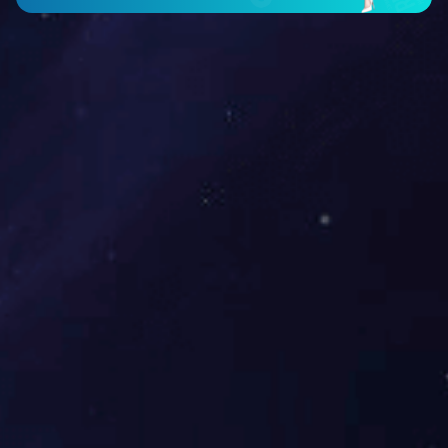
2018-08-01
爱游戏在线(中国)唯一官
爱游戏在线(中国)唯一官方
颜色、肌理、功能无限地逼
果，纹理质感通透更强。
2018-08-01
负离子瓷砖有辐射吗？
虽然负离子瓷砖走红，但仍
砖，甚至还会有人问：它会