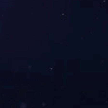
关于我们
爱游戏在线(中国)
招商加盟
唯一官方网站
公司简介
加盟优势
加盟流程
素色600x1200
素色750x1500
爱游戏在线(中国)唯一
官方网站600x1200
爱游戏在线(中国)唯一
官方网站750x1500
爱游戏在线(中国)唯一