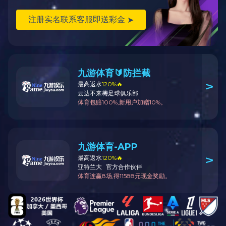
负离子
·
爱游戏在